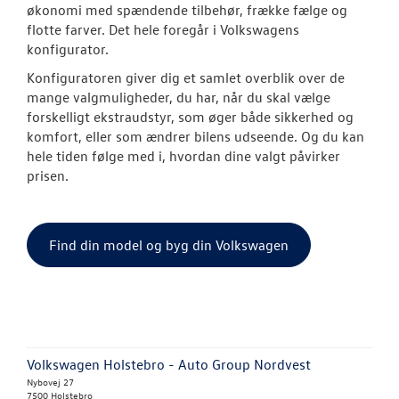
økonomi med spændende tilbehør, frække fælge og
flotte farver. Det hele foregår i Volkswagens
Modeller
konfigurator.
ID. Polo
Konfiguratoren giver dig et samlet overblik over de
mange valgmuligheder, du har, når du skal vælge
ID.3 Neo
forskelligt ekstraudstyr, som øger både sikkerhed og
komfort, eller som ændrer bilens udseende. Og du kan
Aktuelle kam
hele tiden følge med i, hvordan dine valgt påvirker
prisen.
ID.4
Pendlerleasin
Find din model og byg din Volkswagen
ID. Cross
ID.5
T-Roc
Volkswagen Holstebro - Auto Group Nordvest
Nybovej 27
ID. Buzz
7500 Holstebro