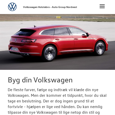
Volkswagen
Toggle
Volkswagen Holstebro - Auto Group Nordvest
naviga
FORSIDE
NYE PERSONBI
Bestil prøvetu
Book en salgs
Byg din Volks
Byg din Volkswagen
Finansiering
De fleste farver, fælge og indtræk vil klæde din nye
Privatleasing
Volkswagen. Men der kommer et tidpunkt, hvor du skal
tage en beslutning. Der er dog ingen grund til at
Vejen til et be
fortvivle - hjælpen er lige ved hånden. Du kan nemlig
tilpasse din nye Volkswagen til lige netop din stil og
Elektrisk Volks