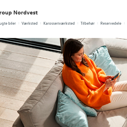
Group Nordvest
ugte biler
Værksted
Karosseriværksted
Tilbehør
Reservedele