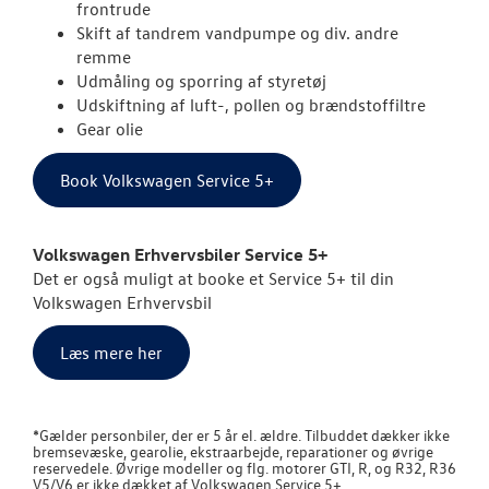
frontrude
Skift af tandrem vandpumpe og div. andre
Mere effekt og
remme
Udmåling og sporring af styretøj
Velkomstpakke 
Udskiftning af luft-, pollen og brændstoffiltre
Gear olie
Autoriseret V
Brugtbilsattes
Book Volkswagen Service 5+
MinVolkswage
Volkswagen Erhvervsbiler Service 5+
Kontrol af uds
Det er også muligt at booke et Service 5+ til din
Volkswagen Erhvervsbil
KAROSSERIVÆR
Læs mere her
TILBEHØR
RESERVEDELE
*Gælder personbiler, der er 5 år el. ældre. Tilbuddet dækker ikke
bremsevæske, gearolie, ekstraarbejde, reparationer og øvrige
reservedele. Øvrige modeller og flg. motorer GTI, R, og R32, R36
V5/V6 er ikke dækket af
Volkswagen
Service 5+.
NYHEDER