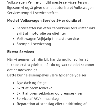
Volkswagen Vejhjælp indtil næste serviceeftersyn,
Softwareopda
ligesom vi også giver den et autoriseret Volkswagen
Servicestempel i servicehæftet.
Keramisk Coat
Med et Volkswagen Service 5+ er du sikret:
Koncepter og 
Serviceeftersyn efter fabrikkens forskrifter inkl.
skift af motorolie og oliefilter
Rustbeskyttel
Volkswagen Vejhjælp til næste service
Stempel i servicebog
Volkswagen Se
Ekstra Services
VW Connect
Når vi gennemgår din bil, har du mulighed for at
tilkøbe ekstra ydelser, når du og værkstedet skønner
Hjulskifte Erh
det er nødvendigt.
Dette kunne eksempelvis være følgende ydelser:
Service Cam
Nye dæk og fælge
Skift af bremsevæske
Serviceabonn
Skift af bremseklodser og bremseskiver
Service af AC/klimaanlæg
Volkswagen Er
Reparation af stenslag eller udskiftning af
Service 5+