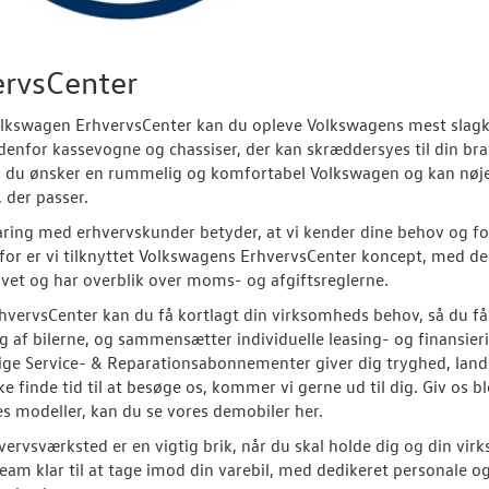
ervsCenter
olkswagen ErhvervsCenter kan du opleve Volkswagens mest slagkra
denfor kassevogne og chassiser, der kan skræddersyes til din bra
s du ønsker en rummelig og komfortabel Volkswagen og kan nøjes
 der passer.
aring med erhvervskunder betyder, at vi kender dine behov og for
rfor er vi tilknyttet Volkswagens ErhvervsCenter koncept, med ded
ivet og har overblik over moms- og afgiftsreglerne.
rhvervsCenter kan du få kortlagt din virksomheds behov, så du får
 af bilerne, og sammensætter individuelle leasing- og finansier
ige Service- & Reparationsabonnementer giver dig tryghed, lan
ke finde tid til at besøge os, kommer vi gerne ud til dig. Giv os b
es modeller, kan du se vores demobiler her.
vervsværksted er en vigtig brik, når du skal holde dig og din vir
eam klar til at tage imod din varebil, med dedikeret personale og f