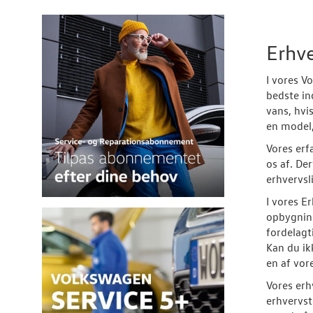
Erhv
I vores V
bedste in
vans, hvi
en model,
Vores erf
os af. De
erhvervsl
I vores E
opbygning
fordelagt
Kan du ik
en af vor
Vores erh
erhvervst