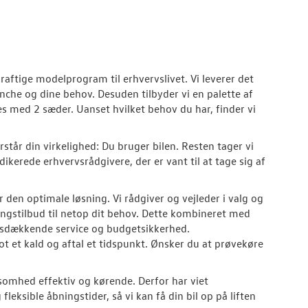
ftige modelprogram til erhvervslivet. Vi leverer det
nche og dine behov. Desuden tilbyder vi en palette af
 med 2 sæder. Uanset hvilket behov du har, finder vi
står din virkelighed: Du bruger bilen. Resten tager vi
ikerede erhvervsrådgivere, der er vant til at tage sig af
 den optimale løsning. Vi rådgiver og vejleder i valg og
ingstilbud til netop dit behov. Dette kombineret med
dsdækkende service og budgetsikkerhed.
lot et kald og aftal et tidspunkt. Ønsker du at prøvekøre
ksomhed effektiv og kørende. Derfor har viet
leksible åbningstider, så vi kan få din bil op på liften