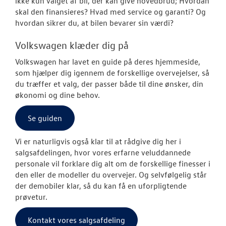
ikke kun valget af bil, der kan give hovedbrud; Hvordan
skal den finansieres? Hvad med service og garanti? Og
Modeller
hvordan sikrer du, at bilen bevarer sin værdi?
ID. Polo
Volkswagen klæder dig på
Volkswagen har lavet en guide på deres hjemmeside,
ID.3 Neo
som hjælper dig igennem de forskellige overvejelser, så
du træffer et valg, der passer både til dine ønsker, din
Aktuelle kam
økonomi og dine behov.
ID.4
Se guiden
Pendlerleasin
Vi er naturligvis også klar til at rådgive dig her i
salgsafdelingen, hvor vores erfarne veluddannede
ID. Cross
personale vil forklare dig alt om de forskellige finesser i
den eller de modeller du overvejer. Og selvfølgelig står
ID.5
der demobiler klar, så du kan få en uforpligtende
prøvetur.
T-Roc
Kontakt vores salgsafdeling
ID. Buzz