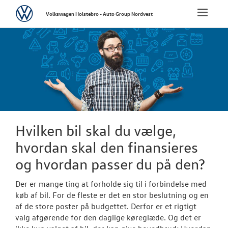
Volkswagen
Toggle
Volkswagen Holstebro - Auto Group Nordvest
naviga
FORSIDE
NYE PERSONBI
Bestil prøvetu
Book en salgs
Hvilken bil skal du vælge,
Byg din Volks
hvordan skal den finansieres
og hvordan passer du på den?
Finansiering
Privatleasing
Der er mange ting at forholde sig til i forbindelse med
køb af bil. For de fleste er det en stor beslutning og en
Vejen til et be
af de store poster på budgettet. Derfor er et rigtigt
valg afgørende for den daglige køreglæde. Og det er
Elektrisk Volks