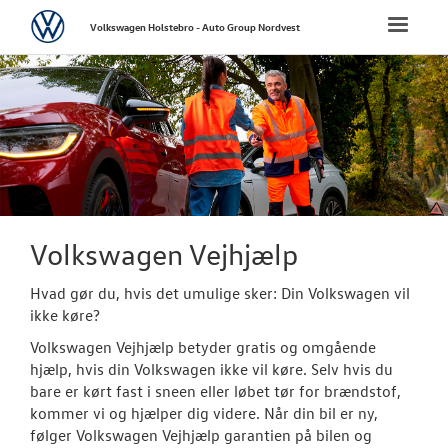
Volkswagen
Toggle
Volkswagen Holstebro - Auto Group Nordvest
naviga
FORSIDE
NYE PERSONBI
NYE VAREBILER
BRUGTE BILER
Volkswagen Vejhjælp
Hvad gør du, hvis det umulige sker: Din Volkswagen vil
VÆRKSTED
ikke køre?
Bestil tid på 
Volkswagen Vejhjælp betyder gratis og omgående
hjælp, hvis din Volkswagen ikke vil køre. Selv hvis du
Hjulskifte
bare er kørt fast i sneen eller løbet tør for brændstof,
kommer vi og hjælper dig videre. Når din bil er ny,
Hjulskifte ink
følger Volkswagen Vejhjælp garantien på bilen og