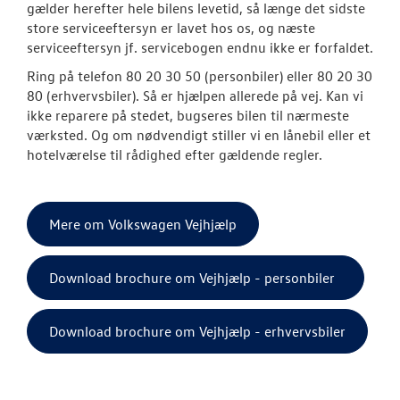
gælder herefter hele bilens levetid, så længe det sidste
Softwareopda
store serviceeftersyn er lavet hos os, og næste
serviceeftersyn jf. servicebogen endnu ikke er forfaldet.
Keramisk Coat
Ring på telefon 80 20 30 50 (personbiler) eller 80 20 30
80 (erhvervsbiler). Så er hjælpen allerede på vej. Kan vi
Koncepter og 
ikke reparere på stedet, bugseres bilen til nærmeste
værksted. Og om nødvendigt stiller vi en lånebil eller et
Vejhjælp
hotelværelse til rådighed efter gældende regler.
Biludlejning
Hente/bringe
Mere om Volkswagen Vejhjælp
Dækopbevar
Download brochure om Vejhjælp - personbiler
Rustbeskyttel
Download brochure om Vejhjælp - erhvervsbiler
Volkswagen Se
VW Connect