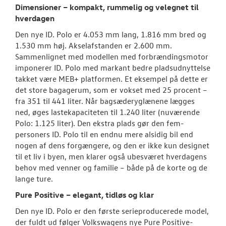
Dimensioner – kompakt, rummelig og velegnet til
hverdagen
Den nye ID. Polo er 4.053 mm lang, 1.816 mm bred og
1.530 mm høj. Akselafstanden er 2.600 mm.
Sammenlignet med modellen med forbrændingsmotor
imponerer ID. Polo med markant bedre pladsudnyttelse
takket være MEB+ platformen. Et eksempel på dette er
det store bagagerum, som er vokset med 25 procent –
fra 351 til 441 liter. Når bagsæderyglænene lægges
ned, øges lastekapaciteten til 1.240 liter (nuværende
Polo: 1.125 liter). Den ekstra plads gør den fem-
personers ID. Polo til en endnu mere alsidig bil end
nogen af dens forgængere, og den er ikke kun designet
til et liv i byen, men klarer også ubesværet hverdagens
behov med venner og familie – både på de korte og de
lange ture.
Pure Positive – elegant, tidløs og klar
Den nye ID. Polo er den første serieproducerede model,
der fuldt ud følger Volkswagens nye Pure Positive-