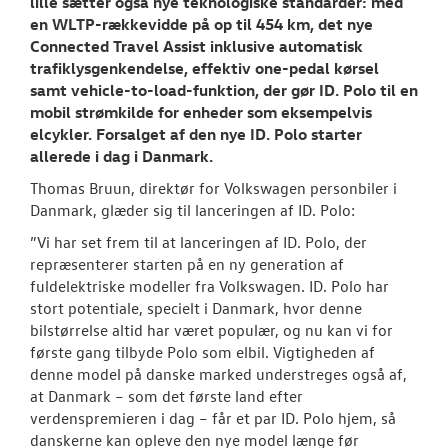
lille sætter også nye teknologiske standarder: med
en WLTP-rækkevidde på op til 454 km, det nye
Connected Travel Assist inklusive automatisk
trafiklysgenkendelse, effektiv one-pedal kørsel
samt vehicle-to-load-funktion, der gør ID. Polo til en
mobil strømkilde for enheder som eksempelvis
elcykler. Forsalget af den nye ID. Polo starter
allerede i dag i Danmark.
Thomas Bruun, direktør for Volkswagen personbiler i
Danmark, glæder sig til lanceringen af ID. Polo:
”Vi har set frem til at lanceringen af ID. Polo, der
repræsenterer starten på en ny generation af
fuldelektriske modeller fra Volkswagen. ID. Polo har
stort potentiale, specielt i Danmark, hvor denne
bilstørrelse altid har været populær, og nu kan vi for
første gang tilbyde Polo som elbil. Vigtigheden af
denne model på danske marked understreges også af,
at Danmark – som det første land efter
verdenspremieren i dag – får et par ID. Polo hjem, så
danskerne kan opleve den nye model længe før