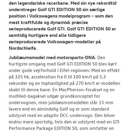
den legendariske racerbane. Med sin nye rekordtid
understreger Golf GTI EDITION 50 sin særlige
position i Volkswagens modelprogram – som den
mest kraftfulde og dynamisk præcise
serieproducerede Golf GTI. Golf GTI EDITION 50 er
samtidig hurtigere end alle tidligere
serieproducerede Volkswagen-modeller på
Nordschleife.
Jubilæumsmodel med motorsports-DNA.
Den
hurtigste omgang med Golf GTI EDITION 50 blev kørt
under gode vejrforhold i Eifel-regionen: Med en effekt
på 325 hk, acceleration fra 0 til 100 km/t på 5,3
sekunder og en tophastighed på 270 km/t er modellen
skabt til denne bane. En MacPherson-foraksel og en
multiled-bagaksel udgør grundkonceptet for
undervognen, men jubilæumsmodellen står 15 mm
lavere end en almindelig Golf og er som standard
udstyret med en adaptiv DCC-undervogn. Den bliver
endnu mere sportslig, hvis den er udstyret med en GTI
Performance Package EDITION 50, som omfatter en