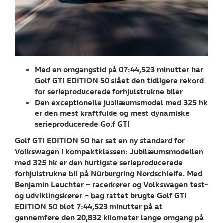
RESERVEDELE
NYHEDER
Tilmeld dig V
Danmarks nyh
Med en omgangstid på 07:44,523 minutter har
Golf GTI EDITION 50 slået den tidligere rekord
Aktuelt
for serieproducerede forhjulstrukne biler
Den exceptionelle jubilæumsmodel med 325 hk
OM OS
er den mest kraftfulde og mest dynamiske
serieproducerede Golf GTI
Golf GTI EDITION 50 har sat en ny standard for
Volkswagen i kompaktklassen: Jubilæumsmodellen
med 325 hk er den hurtigste serieproducerede
forhjulstrukne bil på Nürburgring Nordschleife. Med
Benjamin Leuchter – racerkører og Volkswagen test-
og udviklingskører – bag rattet brugte Golf GTI
EDITION 50 blot 7:44,523 minutter på at
gennemføre den 20,832 kilometer lange omgang på