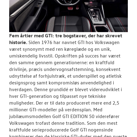
Fem årtier med GTI: tre bogstaver, der har skrevet
historie.
Siden 1976 har navnet GTI hos Volkswagen
været synonymt med ren køreglæde og en unik,
umiskendelig livsstil. Opskriften på succes har været
den samme gennem generationerne: en kraftfuld
drivlinje, præcis undervognsafstemning, konsekvent
udnyttelse af forhjulstræk, et underspillet og atletisk
designsprog samt kompromisløs anvendelighed i
hverdagen. Denne grundidé er blevet videreudviklet i
hver GTI-generation og tilpasset nye tekniske
muligheder. Der er til dato produceret mere end 2,5
millioner GTI-modeller på verdensplan. Med
jubilæumsmodellen Golf GTI EDITION 50 viderefører
Volkswagen trofast denne tradition. Som den mest
kraftfulde serieproducerede Golf GTI nogensinde
kombinerer den de klassiske GTI-dyder med den nyeste