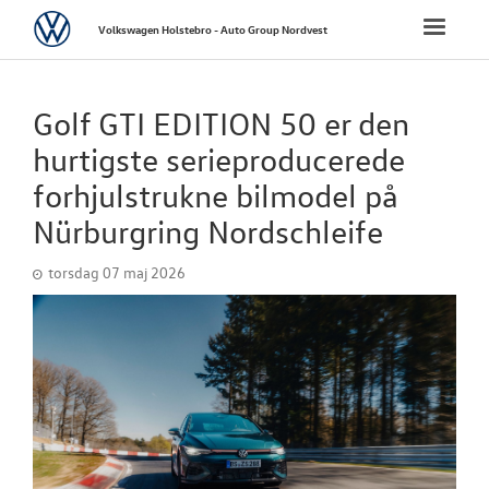
Volkswagen
Toggle
Volkswagen Holstebro - Auto Group Nordvest
naviga
FORSIDE
Golf GTI EDITION 50 er den
NYE PERSONBI
hurtigste serieproducerede
forhjulstrukne bilmodel på
NYE VAREBILER
Nürburgring Nordschleife
BRUGTE BILER
torsdag 07 maj 2026
VÆRKSTED
KAROSSERIVÆR
TILBEHØR